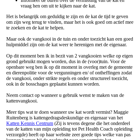
Informeer de buren over de vermissing van de kat en
vraag hen om uit te kijken naar de kat.
Het is belangrijk om geduldig te zijn en de kat de tijd te geven
om zijn weg terug te vinden, maar het is ook goed om actief mee
te zoeken en de kat te helpen.
Maar ook de vangkooi in de tuin en onder toezicht kan een goed
hulpmiddel zijn om de kat weer te herenigen met de eigenaar.
Op dit moment ben ik in bezit van 2 vangkooien welke op eigen
grond gebruikt mogen worden, dus in de (voor)tuin. Voor de
openbare weg ben ik op dit moment in overleg met de gemeente
en dierenpolitie voor de vergunningen en/ of ontheffingen zodat
de vangkooi, onder strikte regels en onder structureel toezicht,
ook in de bosschages geplaatst kunnen worden.
Neem contact op wanneer u gebruik wenst te maken van de
kattenvangkooi.
Meer tips wat te doen wanneer uw kat wordt vermist? Maggie
Ruitenberg is kattengedragsdeskundige en eigenaar van het
Katten Kennis Centrum
(Zij is tevens degene die het onderdeel
van de katten van mijn opleiding tot Pet Health Coach opleiding
verzorgde) heeft op haar website zeer goede tips welke van pas