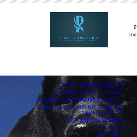
P
Huis
DE PET HEALTH COACH
HUISDIER ZORG KEURMERK
HOUDERS VAN DE PURMERENDPAS
WORD LID VAN MIJN NETWERK ALS
PROFESSIONAL!!
PAW CARE ACADEMY
KATTEN
HONDEN