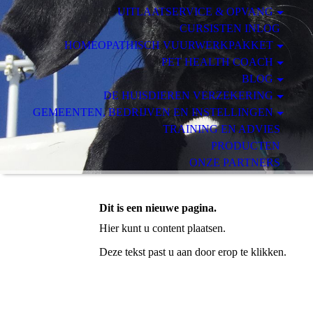
UITLAATSERVICE & OPVANG
CURSISTEN INLOG
HOMEOPATHISCH VUURWERKPAKKET
PET HEALTH COACH
BLOG
DE HUISDIEREN VERZEKERING
GEMEENTEN, BEDRIJVEN EN INSTELLINGEN
TRAINING EN ADVIES
PRODUCTEN
ONZE PARTNERS
VOORWAARDEN, HUISREGELS & AVG
Dit is een nieuwe pagina.
Hier kunt u content plaatsen.
Deze tekst past u aan door erop te klikken.