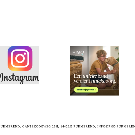
PURMEREND, CANTEKOOGWEG 23H, 1442LG PURMEREND, INFO@PHC-PURMEREN