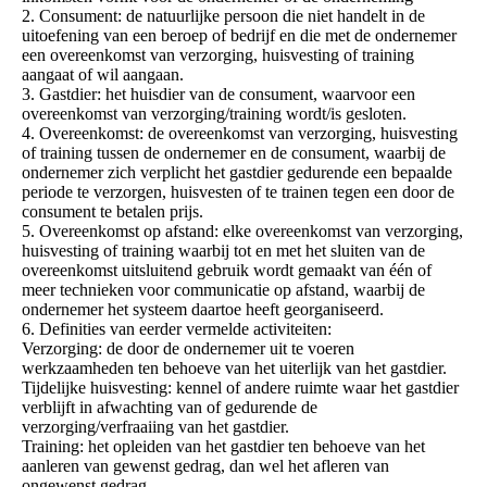
2. Consument: de natuurlijke persoon die niet handelt in de
uitoefening van een beroep of bedrijf en die met de ondernemer
een overeenkomst van verzorging, huisvesting of training
aangaat of wil aangaan.
3. Gastdier: het huisdier van de consument, waarvoor een
overeenkomst van verzorging/training wordt/is gesloten.
4. Overeenkomst: de overeenkomst van verzorging, huisvesting
of training tussen de ondernemer en de consument, waarbij de
ondernemer zich verplicht het gastdier gedurende een bepaalde
periode te verzorgen, huisvesten of te trainen tegen een door de
consument te betalen prijs.
5. Overeenkomst op afstand: elke overeenkomst van verzorging,
huisvesting of training waarbij tot en met het sluiten van de
overeenkomst uitsluitend gebruik wordt gemaakt van één of
meer technieken voor communicatie op afstand, waarbij de
ondernemer het systeem daartoe heeft georganiseerd.
6. Definities van eerder vermelde activiteiten:
Verzorging: de door de ondernemer uit te voeren
werkzaamheden ten behoeve van het uiterlijk van het gastdier.
Tijdelijke huisvesting: kennel of andere ruimte waar het gastdier
verblijft in afwachting van of gedurende de
verzorging/verfraaiing van het gastdier.
Training: het opleiden van het gastdier ten behoeve van het
aanleren van gewenst gedrag, dan wel het afleren van
ongewenst gedrag.