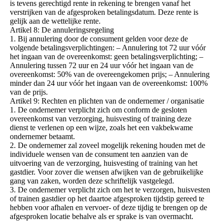
is tevens gerechtigd rente in rekening te brengen vanaf het
verstrijken van de afgesproken betalingsdatum. Deze rente is
gelijk aan de wettelijke rente.
Artikel 8: De annuleringsregeling
1. Bij annulering door de consument gelden voor deze de
volgende betalingsverplichtingen: – Annulering tot 72 uur vóór
het ingaan van de overeenkomst: geen betalingsverplichting; –
Annulering tussen 72 uur en 24 uur vóór het ingaan van de
overeenkomst: 50% van de overeengekomen prijs; – Annulering
minder dan 24 uur vóór het ingaan van de overeenkomst: 100%
van de prijs.
Artikel 9: Rechten en plichten van de ondernemer / organisatie
1. De ondernemer verplicht zich om conform de gesloten
overeenkomst van verzorging, huisvesting of training deze
dienst te verlenen op een wijze, zoals het een vakbekwame
ondernemer betaamt.
2. De ondernemer zal zoveel mogelijk rekening houden met de
individuele wensen van de consument ten aanzien van de
uitvoering van de verzorging, huisvesting of training van het
gastdier. Voor zover die wensen afwijken van de gebruikelijke
gang van zaken, worden deze schriftelijk vastgelegd.
3. De ondernemer verplicht zich om het te verzorgen, huisvesten
of trainen gastdier op het daartoe afgesproken tijdstip gereed te
hebben voor afhalen en vervoer- of deze tijdig te brengen op de
afgesproken locatie behalve als er sprake is van overmacht.