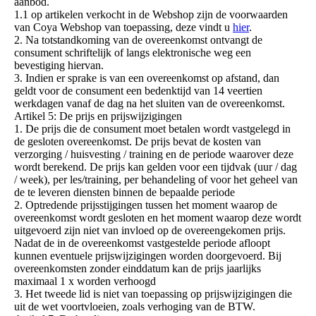
aanbod.
1.1 op artikelen verkocht in de Webshop zijn de voorwaarden
van Coya Webshop van toepassing, deze vindt u
hier
.
2. Na totstandkoming van de overeenkomst ontvangt de
consument schriftelijk of langs elektronische weg een
bevestiging hiervan.
3. Indien er sprake is van een overeenkomst op afstand, dan
geldt voor de consument een bedenktijd van 14 veertien
werkdagen vanaf de dag na het sluiten van de overeenkomst.
Artikel 5: De prijs en prijswijzigingen
1. De prijs die de consument moet betalen wordt vastgelegd in
de gesloten overeenkomst. De prijs bevat de kosten van
verzorging / huisvesting / training en de periode waarover deze
wordt berekend. De prijs kan gelden voor een tijdvak (uur / dag
/ week), per les/training, per behandeling of voor het geheel van
de te leveren diensten binnen de bepaalde periode
2. Optredende prijsstijgingen tussen het moment waarop de
overeenkomst wordt gesloten en het moment waarop deze wordt
uitgevoerd zijn niet van invloed op de overeengekomen prijs.
Nadat de in de overeenkomst vastgestelde periode afloopt
kunnen eventuele prijswijzigingen worden doorgevoerd. Bij
overeenkomsten zonder einddatum kan de prijs jaarlijks
maximaal 1 x worden verhoogd
3. Het tweede lid is niet van toepassing op prijswijzigingen die
uit de wet voortvloeien, zoals verhoging van de BTW.