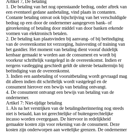
Artikel 7, De betaling
1. De betaling van het nog openstaande bedrag, onder aftrek van
een eventueel gedane aanbetaling, vind plaats in contanten.
Contante betaling omvat ook bijschrijving van het verschuldigde
bedrag op een door de ondernemer aangegeven bank- of
girorekening of betaling door middel van door banken erkende
vormen van elektronisch betalen.
2. De betaling kan plaatsvinden bij aanvang- of bij beëindiging
van de overeenkomst tot verzorging, huisvesting of training van
het gastdier. Het moment van betaling dient vooraf duidelijk
kenbaar gemaakt te worden aan de consument en wordt bij
voorkeur schriftelijk vastgelegd in de overeenkomst. Indien er
nergens vastlegging geschiedt geldt de uiterste betaaltermijn bij
beëindiging van de overeenkomst.
3. Indien een aanbetaling of vooruitbetaling wordt gevraagd mag
dit alleen indien dit schriftelijk wordt vastgelegd en de
consument hierover een bewijs van betaling ontvangt.
4. De consument ontvangt een bewijs van betaling van de
ondernemer.
Artikel 7: Niet-tijdige betaling
1. Als na het verstrijken van de betalingsherinnering nog steeds
niet is betaald, kan tot gerechtelijke of buitengerechtelijke
incasso worden overgegaan. De hiervoor in redelijkheid
gemaakte kosten zijn voor rekening van de consument. Deze
kosten zijn onderworpen aan wettelijke grenzen. De ondernemer