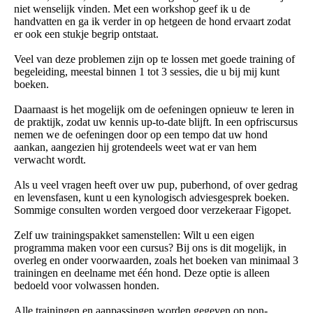
niet wenselijk vinden. Met een workshop geef ik u de
handvatten en ga ik verder in op hetgeen de hond ervaart zodat
er ook een stukje begrip ontstaat.
Veel van deze problemen zijn op te lossen met goede training of
begeleiding, meestal binnen 1 tot 3 sessies, die u bij mij kunt
boeken.
Daarnaast is het mogelijk om de oefeningen opnieuw te leren in
de praktijk, zodat uw kennis up-to-date blijft. In een opfriscursus
nemen we de oefeningen door op een tempo dat uw hond
aankan, aangezien hij grotendeels weet wat er van hem
verwacht wordt.
Als u veel vragen heeft over uw pup, puberhond, of over gedrag
en levensfasen, kunt u een kynologisch adviesgesprek boeken.
Sommige consulten worden vergoed door verzekeraar Figopet.
Zelf uw trainingspakket samenstellen: Wilt u een eigen
programma maken voor een cursus? Bij ons is dit mogelijk, in
overleg en onder voorwaarden, zoals het boeken van minimaal 3
trainingen en deelname met één hond. Deze optie is alleen
bedoeld voor volwassen honden.
Alle trainingen en aanpassingen worden gegeven op non-